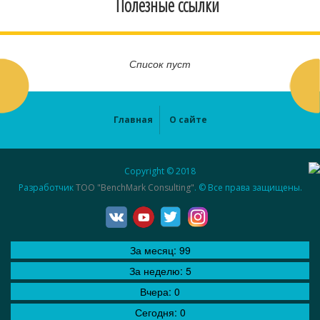
Полезные ссылки
Список пуст
Главная
О сайте
Copyright © 2018
Разработчик
ТОО "BenchMark Consulting"
. © Все права защищены.
За месяц:
99
За неделю:
5
Вчера:
0
Сегодня:
0