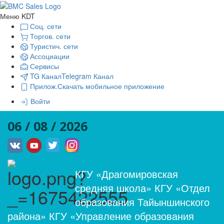
Меню KDT
Соц. сети
Торгов. сети
Туристич. сети
Ассоциации
Сервисы
TG Канал
Telegram Канал
Прилож.
Скачать мобильное приложение
Войти
06 / 08 / 2026
КГУ «Драгомировская
средняя школа» КГУ «Отдел
образования Тайыншинского
района» КГУ «Управление образования