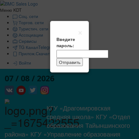
Меню KDT
Соц. сети
Торгов. сети
×
Туристич. сети
Ассоциации
Введите
Сервисы
пароль:
TG Канал
Telegram Канал
Прилож.
Скачать мобильное приложение
Отправить
Войти
07 / 08 / 2026
КГУ «Драгомировская
средняя школа» КГУ «Отдел
образования Тайыншинского
района» КГУ «Управление образования