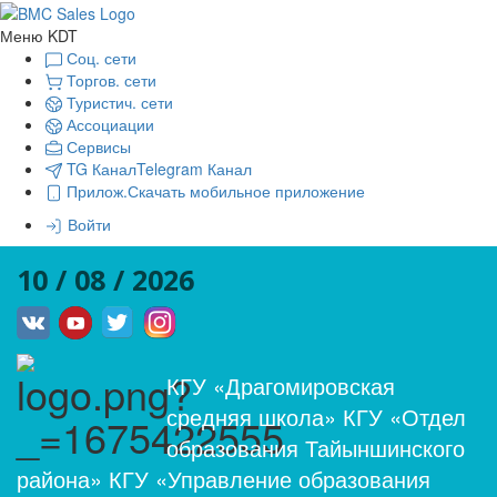
Меню KDT
Соц. сети
Торгов. сети
Туристич. сети
Ассоциации
Сервисы
TG Канал
Telegram Канал
Прилож.
Скачать мобильное приложение
Войти
10 / 08 / 2026
КГУ «Драгомировская
средняя школа» КГУ «Отдел
образования Тайыншинского
района» КГУ «Управление образования