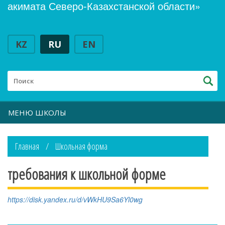
акимата Северо-Казахстанской области»
KZ
RU
EN
МЕНЮ ШКОЛЫ
Главная
Школьная форма
требования к школьной форме
https://disk.yandex.ru/d/vWkHU9Sa6Yl0wg